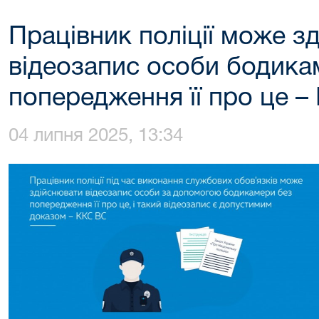
Працівник поліції може з
відеозапис особи бодик
попередження її про це 
04 липня 2025, 13:34