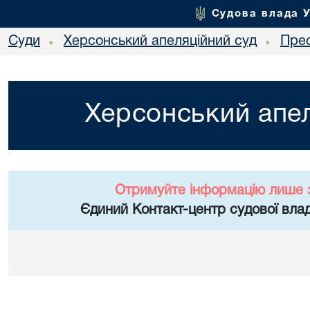
Судова влада 
Суди
Херсонський апеляційний суд
Пре
•
•
Херсонський апел
Отримуйте інформацію лише 
Єдиний Контакт-центр судової влад