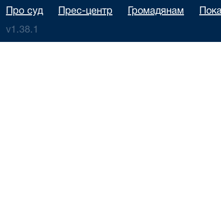
Про суд
Прес-центр
Громадянам
Пока
v1.38.1