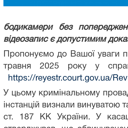
бодикамери без попередженн
відеозапис є допустимим док
Пропонуємо до Вашої уваги п
травня 2025 року у спр
https://reyestr.court.gov.ua/R
У цьому кримінальному прова
інстанцій визнали винуватою та
ст. 187 КК України. У касац