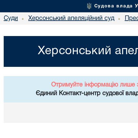
Судова влада 
Суди
Херсонський апеляційний суд
Пре
•
•
Херсонський апел
Отримуйте інформацію лише 
Єдиний Контакт-центр судової влад