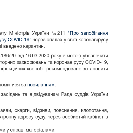
ету Міністрів України №211
"Про запобігання
русу COVID-19"
через спалах у світі коронавірусу
ні введено карантин.
186/20 від 16.03.2020 року з метою убезпечити
торних захворювань та коронавірусу COVID-19,
інфекційних хвороб, рекомендовано встановити
айомитися за
посиланням
.
засідань та відвідувачам Рада суддів України
заяви, скарги, відзиви, пояснення, клопотання,
тронну адресу суду, через особистий кабінет в
ми у справі матеріалами;