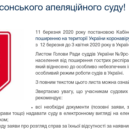
сонського апеляційного суду!
11 березня 2020 року постановою Кабін
поширенню на території України коронаві
з 12 березня до 3 квітня 2020 року в Украї
Листом Голови Ради суддів України №9рс-
населення від поширення гострих респіра
який віднесено до особливо небезпечних 
особливий режим роботи судів в Україні.
З повним текстом цього листа можна озн
Звертаємо увагу, що учасникам судових 
рекомендує:
всі необхідні документи (позовні заяви, 
рави тощо) надавати суду в електронному вигляді на елек
ком;
у заяви про розгляд справ за їхньої відсутності за наявни