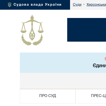
Херсонськи
Судова влада України
Суди
•
Єдини
ПРО СУД
ПРЕС-Ц