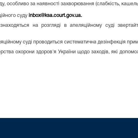
у, особливо за наявності захворювання (слабкість, кашель
ційного суду
inbox@ksa.court.gov.ua
.
знаходяться на розгляді в апеляційному суді звертай
ляційному суді проводиться систематична дезінфекція прим
рства охорони здоров'я України щодо заходів, які допом