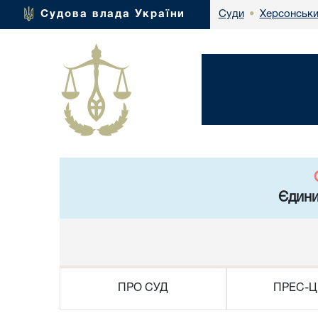
Херсонськи
Судова влада України
Суди
•
Єдини
ПРО СУД
ПРЕС-Ц