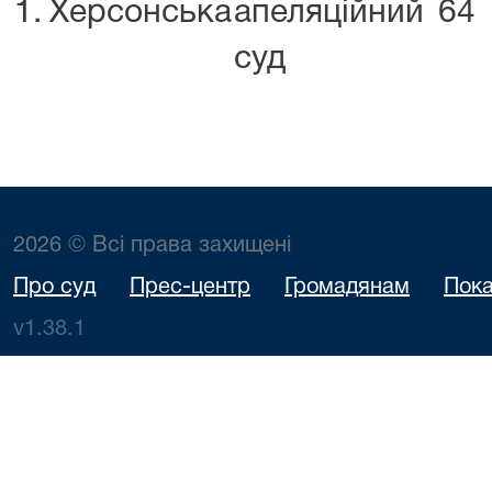
1.
Херсонська
апеляційний
64
суд
2026 © Всі права захищені
Про суд
Прес-центр
Громадянам
Пока
v1.38.1