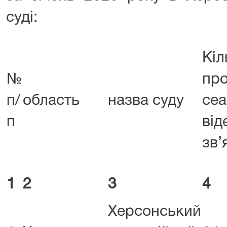
суді:
Кіл
№
пр
п/
область
назва суду
сеа
п
від
зв’
1
2
3
4
Херсонський