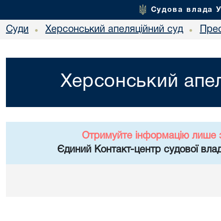
Судова влада 
Суди
Херсонський апеляційний суд
Пре
•
•
Херсонський апел
Отримуйте інформацію лише 
Єдиний Контакт-центр судової влад