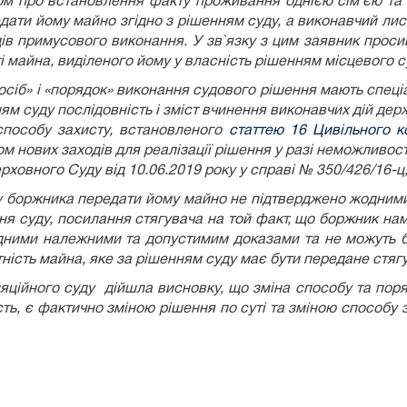
овом про встановлення факту проживання однією сім`єю та
ати йому майно згідно з рішенням суду, а виконавчий лист
в примусового виконання. У зв`язку з цим заявник проси
 майна, виділеного йому у власність рішенням місцевого суд
осіб» і «порядок» виконання судового рішення мають спеці
ям суду послідовність і зміст вчинення виконавчих дій де
 способу захисту, встановленого
статтею 16 Цивільного к
м нових заходів для реалізації рішення у разі неможливос
ховного Суду від 10.06.2019 року у справі № 350/426/16-ц, 
ву боржника передати йому майно не підтверджено жодними
ня суду, посилання стягувача на той факт, що боржник нам
дними належними та допустимим доказами та не можуть б
ість майна, яке за рішенням суду має бути передане стягу
ляційного суду дійшла висновку, що зміна способу та по
сть, є фактично зміною рішення по суті та зміною способ