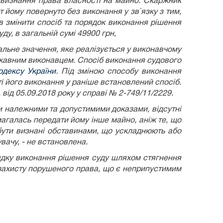
 визнання права власності на майно. Скаржник
 йому повернуто без виконання у зв`язку з тим,
в змінити спосіб та порядок виконання рішення
у, в загальній сумі 49900 грн,
альне значення, яке реалізується у виконавчому
ржавним виконавцем. Спосіб виконання судового
одексу України
. Під зміною способу виконання
ті його виконання у раніше встановлений спосіб.
від 05.09.2018 року у справі № 2-749/11/2229.
 належними та допустимими доказами, відсутні
агалась передати йому інше майно, аніж те, що
ути визнані обставинами, що ускладнюють або
вачу, - не встановлена.
рядку виконання рішення суду шляхом стягнення
у захисту порушеного права, що є неприпустимим