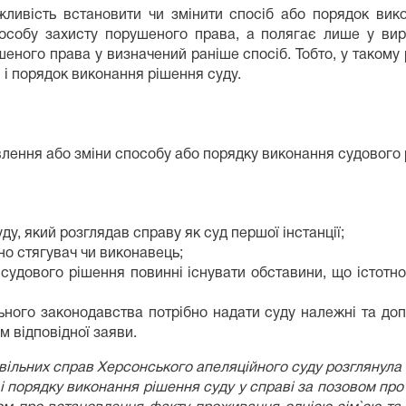
ливість встановити чи змінити спосіб або порядок вик
пособу захисту порушеного права, а полягає лише у вир
ного права у визначений раніше спосіб. Тобто, у такому р
и і порядок виконання рішення суду.
влення або зміни способу або порядку виконання судового 
ду, який розглядав справу як суд першої інстанції;
о стягувач чи виконавець;
 судового рішення повинні існувати обставини, що істот
ьного законодавства потрібно надати суду належні та до
м відповідної заяви.
цивільних справ Херсонського апеляційного суду розглянула
 і порядку виконання рішення суду у справі за позовом п