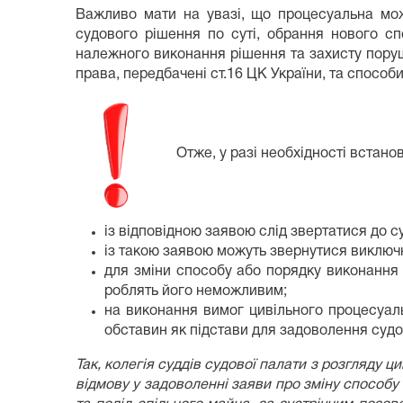
Важливо мати на увазі, що процесуальна мож
судового рішення по суті, обрання нового с
належного виконання рішення та захисту поруше
права, передбачені ст.16 ЦК України, та способ
Отже, у разі необхідності встано
із відповідною заявою слід звертатися до су
із такою заявою можуть звернутися виключн
для зміни способу або порядку виконання
роблять його неможливим;
на виконання вимог цивільного процесуал
обставин як підстави для задоволення судо
Так, колегія суддів судової палати з розгляду 
відмову у задоволенні заяви про зміну способу