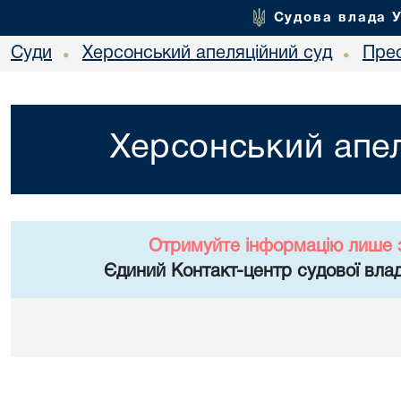
Судова влада 
Суди
Херсонський апеляційний суд
Пре
•
•
Херсонський апел
Отримуйте інформацію лише 
Єдиний Контакт-центр судової влад