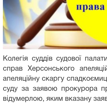
Колегія суддів судової палат
справ Херсонського апеляці
апеляційну скаргу спадкоємиц
суду за заявою прокурора п
відумерлою, яким вказану зая