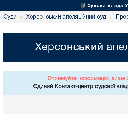
Судова влада 
Суди
Херсонський апеляційний суд
Пре
•
•
Херсонський апел
Отримуйте інформацію лише 
Єдиний Контакт-центр судової влад