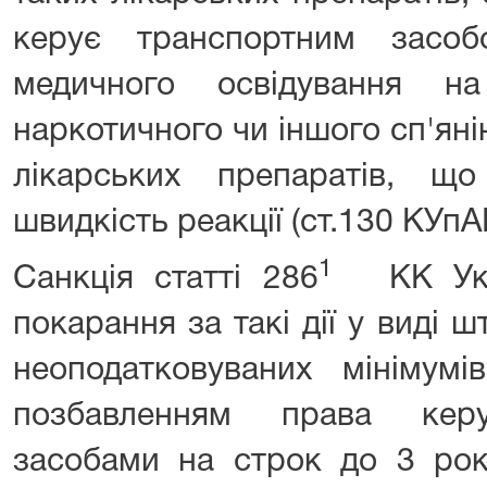
керує транспортним засоб
медичного освідування на
наркотичного чи іншого сп'ян
лікарських препаратів, щ
швидкість реакції (ст.130 КУпА
1
Санкція статті 286
КК Ук
покарання за такі дії у виді 
неоподатковуваних мінімумі
позбавленням права керу
засобами на строк до 3 років