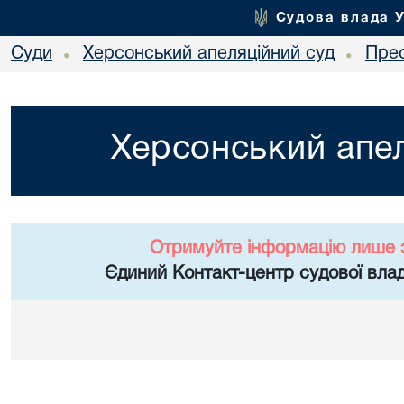
Судова влада 
Суди
Херсонський апеляційний суд
Пре
•
•
Херсонський апел
Отримуйте інформацію лише 
Єдиний Контакт-центр судової влад