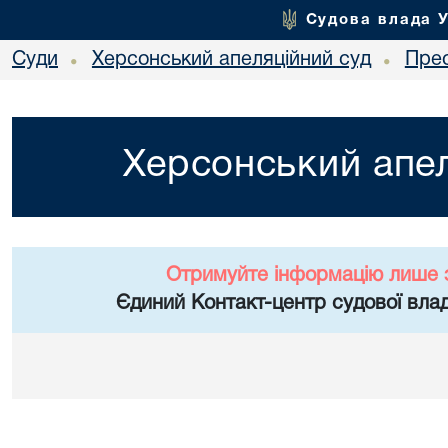
Судова влада 
Суди
Херсонський апеляційний суд
Пре
•
•
Херсонський апел
Отримуйте інформацію лише 
Єдиний Контакт-центр судової влад