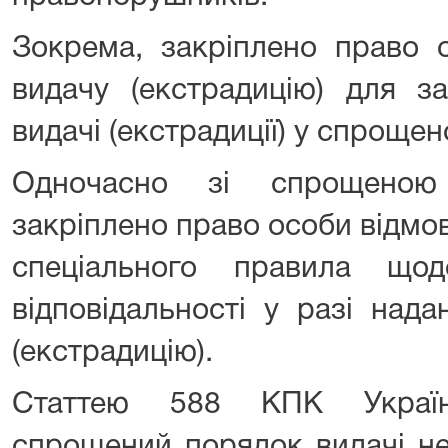
Зокрема, закріплено право 
видачу (екстрадицію) для з
видачі (екстрадиції) у спроще
Одночасно зі спрощеною
закріплено право особи відмо
спеціального правила що
відповідальності у разі нада
(екстрадицію).
Статтею 588 КПК Україн
спрощений порядок видачі не