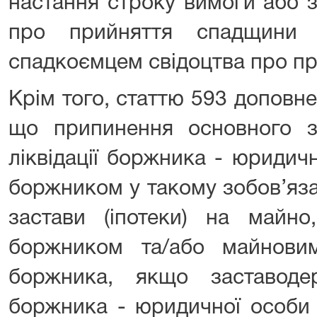
настання строку вимоги або з
про прийняття спадщини
спадкоємцем свідоцтва про пр
Крім того, статтю 593 доповне
що припинення основного зо
ліквідації боржника - юридич
боржником у такому зобов’яза
застави (іпотеки) на майно
боржником та/або майнови
боржника, якщо заставодер
боржника - юридичної особи 