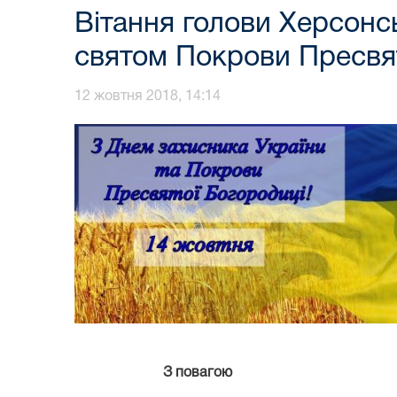
Вітання голови Херсонс
святом Покрови Пресвят
12 жовтня 2018, 14:14
З повагою