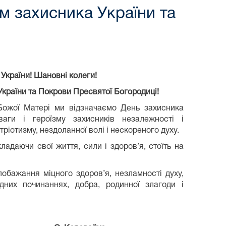
м захисника України та
України! Шановні колеги!
України та Покрови Пресвятої Богородиці!
Божої Матері ми відзначаємо День захисника
ваги і героїзму захисників незалежності і
атріотизму, нездоланної волі і нескореного духу.
ладаючи свої життя, сили і здоров’я, стоїть на
побажання міцного здоров’я, незламності духу,
них починаннях, добра, родинної злагоди і