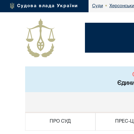
Херсонськи
Судова влада України
Суди
•
Єдини
ПРО СУД
ПРЕС-Ц