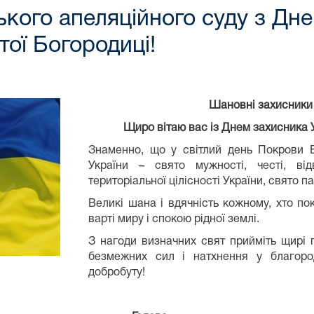
ького апеляційного суду з Дне
ої Богородиці!
Шановні захисники 
Щиро вітаю вас із Днем захисника 
Знаменно, що у світлий день Покрови 
України – свято мужності, честі, від
територіальної цілісності України, свято п
Великі шана і вдячність кожному, хто пок
варті миру і спокою рідної землі.
З нагоди визначних свят прийміть щирі 
безмежних сил і натхнення у благород
добробуту!