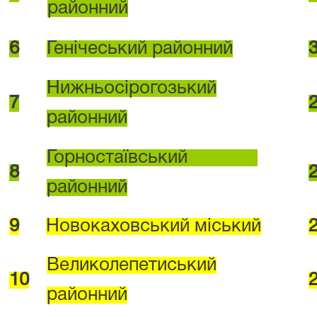
районний
6
Генічеський районний
Нижньосірогозький
7
районний
Горностаївський
8
районний
9
Новокаховський міський
Великолепетиський
10
районний