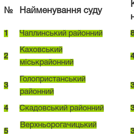
№
Найменування суду
1
Чаплинський районний
Каховський
2
міськрайонний
Голопристанський
3
районний
4
Скадовський районний
Верхньорогачицький
5