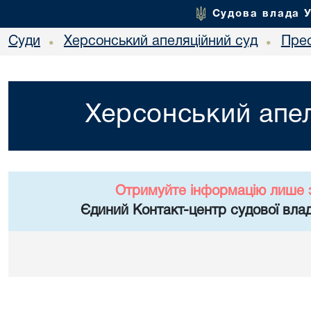
Судова влада 
Суди
Херсонський апеляційний суд
Пре
•
•
Херсонський апел
Отримуйте інформацію лише 
Єдиний Контакт-центр судової влад