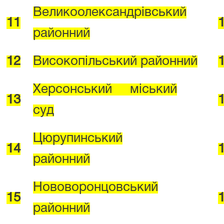
Великоолександрівський
11
районний
12
Високопільський районний
Херсонський міський
1
3
суд
Цюрупинський
14
районний
Нововоронцовський
15
районний