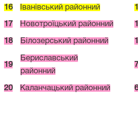
16
Іванівський районний
17
Новотроїцький районний
18
Білозерський районний
Бериславський
19
районний
20
Каланчацький районний