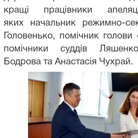
кращі працівники апеляц
яких начальник режимно-сек
Головенько, помічник голови 
помічники суддів Ляшенк
Бодрова та Анастасія Чухрай.