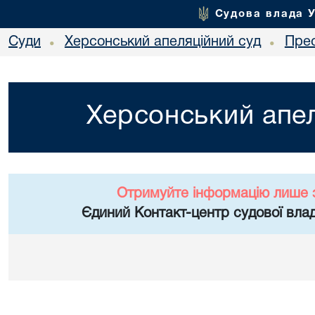
Судова влада 
Суди
Херсонський апеляційний суд
Пре
•
•
Херсонський апел
Отримуйте інформацію лише 
Єдиний Контакт-центр судової влад