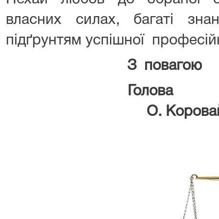
власних силах, багаті зна
підґрунтям успішної професійн
З повагою
Гол
О. Коровай