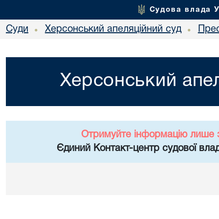
Судова влада 
Суди
Херсонський апеляційний суд
Пре
•
•
Херсонський апел
Отримуйте інформацію лише 
Єдиний Контакт-центр судової влад