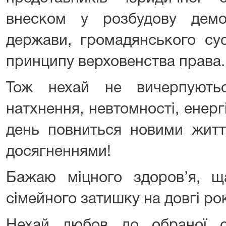
внеском у розбудову демок
держави, громадянського сус
принципу верховенства права.
Тож нехай не вичерпують
натхнення, невтомності, енергі
день повниться новими житт
досягненнями!
Бажаю міцного здоров’я, ща
сімейного затишку на довгі ро
Нехай любов до обраної с