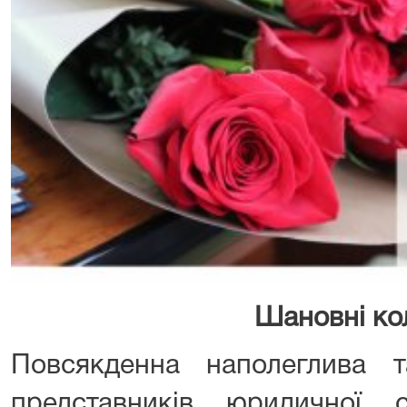
Шановні ко
Повсякденна наполеглива 
представників юридичної 