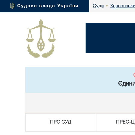
Херсонськи
Судова влада України
Суди
•
Єдини
ПРО СУД
ПРЕС-Ц