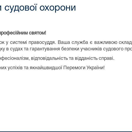
 судової охорони
 професійним святом!
док у системі правосуддя. Ваша служба є важливою скл
ку в судах та гарантування безпеки учасників судового пр
есіоналізм, відповідальність та відданість справі.
их успіхів та якнайшвидшої Перемоги України!