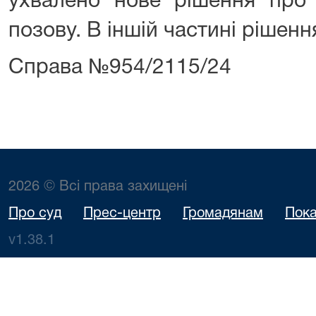
ухвалено нове рішення про 
позову. В іншій частині рішенн
Справа №954/2115/24
2026 © Всі права захищені
Про суд
Прес-центр
Громадянам
Пока
v1.38.1