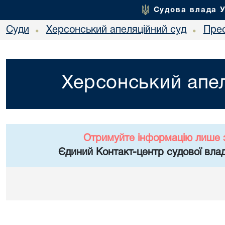
Судова влада 
Суди
Херсонський апеляційний суд
Пре
•
•
Херсонський апел
Отримуйте інформацію лише 
Єдиний Контакт-центр судової влад