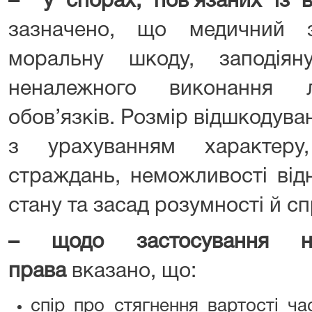
– у спорах, пов’язаних із 
зазначено, що медичний з
моральну шкоду, заподіян
неналежного виконання л
обов’язків. Розмір відшкодув
з урахуванням характеру,
страждань, неможливості від
стану та засад розумності й с
– щодо застосування но
права
вказано, що:
спір про стягнення вартості ча