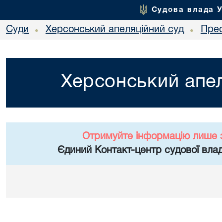
Судова влада 
Суди
Херсонський апеляційний суд
Пре
•
•
Херсонський апел
Отримуйте інформацію лише 
Єдиний Контакт-центр судової влад