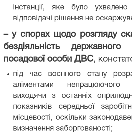
інстанції, яке було ухвален
відповідачі рішення не оскаржув
– у спорах щодо розгляду ска
бездіяльність державного
посадової особи ДВС
, констат
під час воєнного стану розр
аліментами непрацюючого п
виходячи з останніх оприлюд
показників середньої заробіт
місцевості, оскільки законодаве
визначення заборгованості;