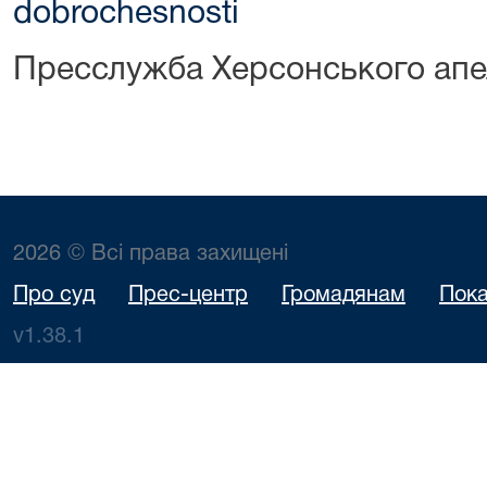
dobrochesnosti
Пресслужба Херсонського апе
2026 © Всі права захищені
Про суд
Прес-центр
Громадянам
Пока
v1.38.1