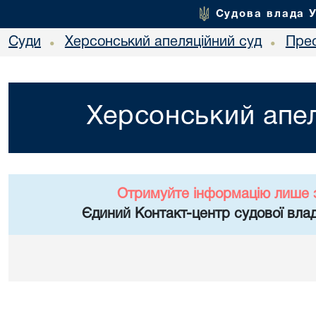
Судова влада 
Суди
Херсонський апеляційний суд
Пре
•
•
Херсонський апел
Отримуйте інформацію лише 
Єдиний Контакт-центр судової влад