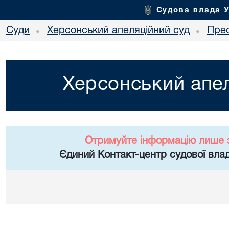
Судова влада 
Суди
Херсонський апеляційний суд
Пре
•
•
Херсонський апел
Отримуйте інформацію лише 
Єдиний Контакт-центр судової влад