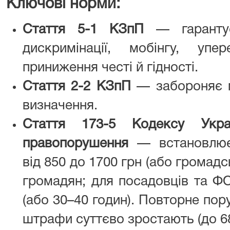
Ключові норми:
Стаття 5-1 КЗпП
— гарантує
дискримінації, мобінгу, уп
приниження честі й гідності.
Стаття 2-2 КЗпП
— забороняє м
визначення.
Стаття 173-5 Кодексу Украї
правопорушення
— встановлює 
від 850 до 1700 грн (або громадс
громадян; для посадовців та Ф
(або 30–40 годин). Повторне по
штрафи суттєво зростають (до 68