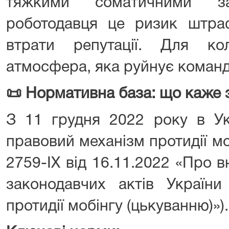
тяжкими соматичними за
роботодавця це ризик штраф
втрати репутації. Для к
атмосфера, яка руйнує команд
📜
Нормативна база: що каже 
З 11 грудня 2022 року в Ук
правовий механізм протидії м
2759-IX від 16.11.2022 «Про 
законодавчих актів України
протидії мобінгу (цькуванню)»).