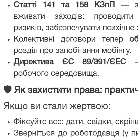
Статті 141 та 158 КЗпП
— зо
вживати заходів: проводити
ризиків, забезпечувати психічне 
Колективні договори тепер
об
розділ про запобігання мобінгу.
Директива ЄС 89/391/ЄЕС
— 
робочого середовища.
🛡
️ Як захистити права: практи
Якщо ви стали жертвою:
Фіксуйте все: дати, свідки, скрін
Зверніться до роботодавця (у п