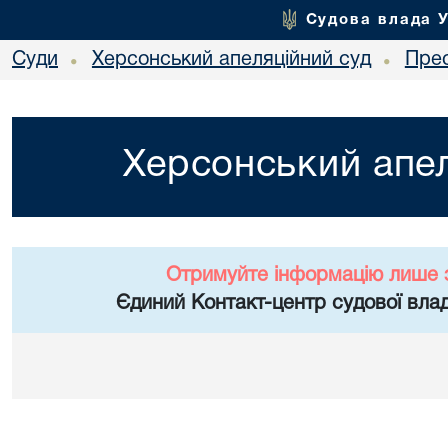
Судова влада 
Суди
Херсонський апеляційний суд
Пре
•
•
Херсонський апел
Отримуйте інформацію лише 
Єдиний Контакт-центр судової влад