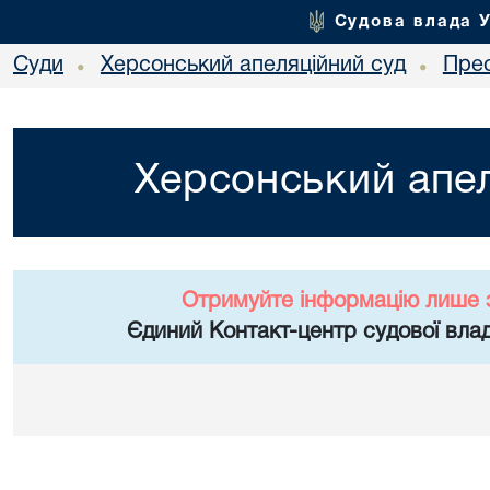
Судова влада 
Суди
Херсонський апеляційний суд
Пре
•
•
Херсонський апел
Отримуйте інформацію лише 
Єдиний Контакт-центр судової влад