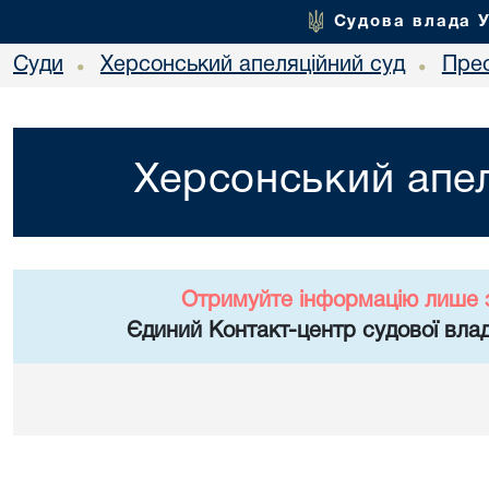
Судова влада 
Суди
Херсонський апеляційний суд
Пре
•
•
Херсонський апел
Отримуйте інформацію лише 
Єдиний Контакт-центр судової влад