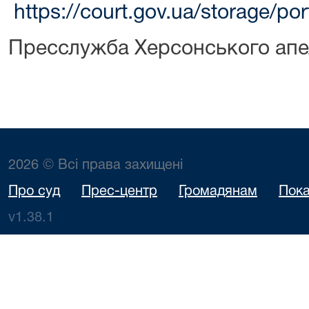
https://court.gov.ua/storage/po
Пресслужба Херсонського апе
2026 © Всі права захищені
Про суд
Прес-центр
Громадянам
Пока
v1.38.1