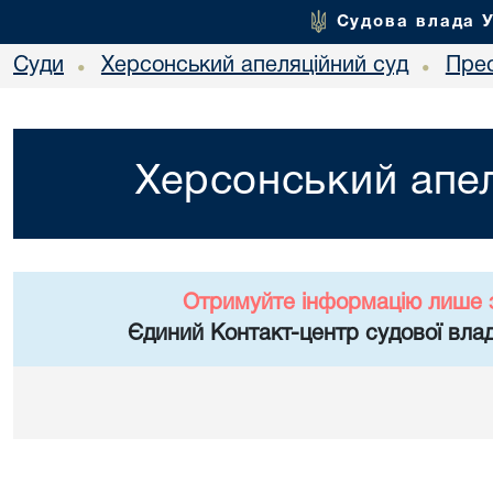
Судова влада 
Суди
Херсонський апеляційний суд
Пре
•
•
Херсонський апел
Отримуйте інформацію лише 
Єдиний Контакт-центр судової влад