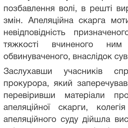
позбавлення волі, в решті в
змін. Апеляційна скарга мо
невідповідність призначено
тяжкості вчиненого ним
обвинуваченого, внаслідок сув
Заслухавши учасників сп
прокурора, який заперечував
перевіривши матеріали пр
апеляційної скарги, колегі
апеляційного суду дійшла ви