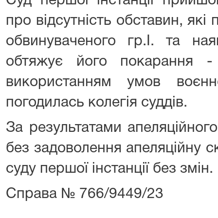
Суд першої інстанції прийшо
про відсутність обставин, як
обвинуваченого гр.І. та ная
обтяжує його покарання -
використанням умов воєн
погодилась колегія суддів.
За результатами апеляційног
без задоволення апеляційну с
суду першої інстанції без змін.
Справа № 766/9449/23