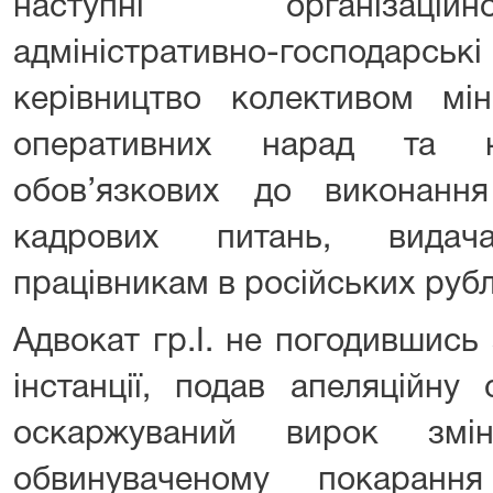
наступні організацій
адміністративно-господарсь
керівництво колективом мін
оперативних нарад та н
обов’язкових до виконання
кадрових питань, видач
працівникам в російських рубл
Адвокат гр.І. не погодившись
інстанції, подав апеляційну
оскаржуваний вирок змі
обвинуваченому покаран