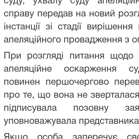
суду, ухвалу суду апеляційн
справу передав на новий розг
інстанції зі стадії вирішенн
апеляційного провадження з о
При розгляді питання щодо 
апеляційне оскарження с
повинен першочергово перев
про те, що вона не зверталася
підписувала позовну з
уповноважувала представника н
Якщо особа заперечує св