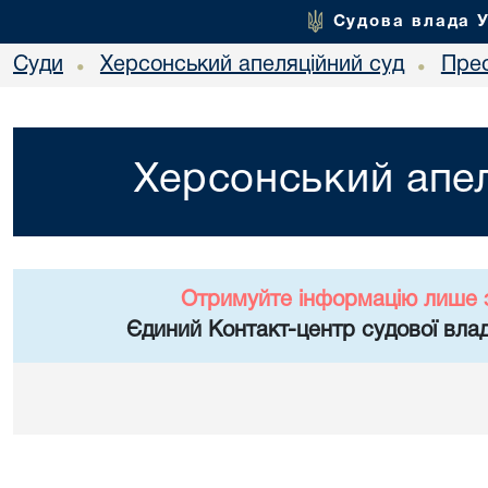
Судова влада 
Суди
Херсонський апеляційний суд
Пре
•
•
Херсонський апел
Отримуйте інформацію лише 
Єдиний Контакт-центр судової влад