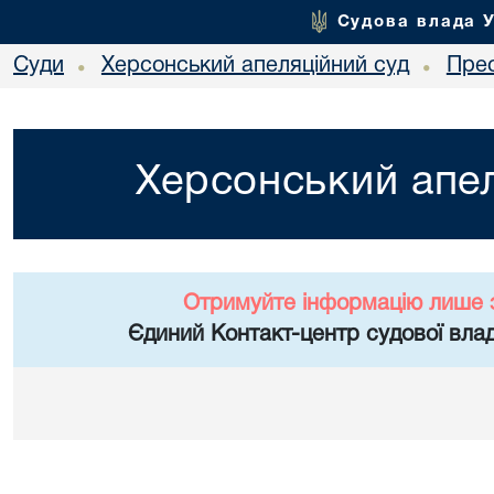
Судова влада 
Суди
Херсонський апеляційний суд
Пре
•
•
Херсонський апел
Отримуйте інформацію лише 
Єдиний Контакт-центр судової влад