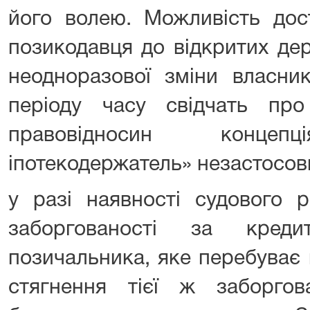
його волею. Можливість дос
позикодавця до відкритих де
неодноразової зміни власни
періоду часу свідчать пр
правовідносин концепц
іпотекодержатель» незастосов
у разі наявності судового 
заборгованості за кред
позичальника, яке перебуває 
стягнення тієї ж заборгов