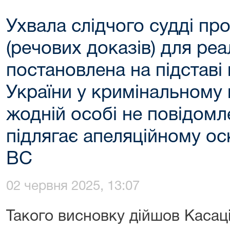
Ухвала слідчого судді пр
(речових доказів) для реал
постановлена на підставі п
України у кримінальному 
жодній особі не повідомл
підлягає апеляційному о
ВС
02 червня 2025, 13:07
Такого висновку дійшов Касац