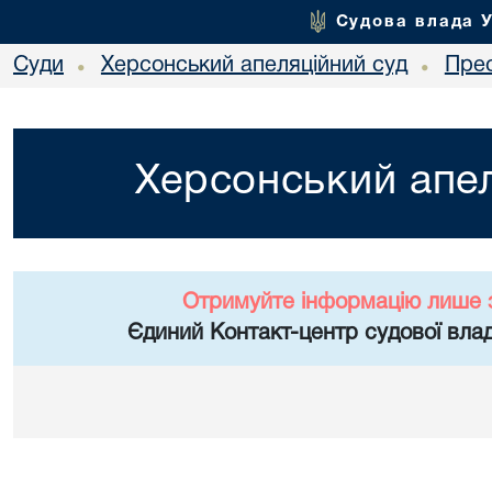
Судова влада 
Суди
Херсонський апеляційний суд
Пре
•
•
Херсонський апел
Отримуйте інформацію лише 
Єдиний Контакт-центр судової влад