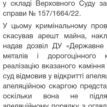
у складі Верховного Суду за
справи № 157/1664/22.
У цьому кримінальному пров
скасував арешт майна, накл
надав дозвіл ДУ «Державне 
металів і дорогоцінного 
реалізацію вказаного каміння
суд відмовив у відкритті апел
апеляційною скаргою предста
оскільки вона не підл
апеляційному порядку з огляд