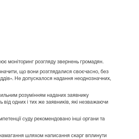
нює моніторинг розгляду звернень громадян.
значити, що вони розглядалися своєчасно, без
уддів». Не допускалося надання неоднозначних,
авильним розумінням наданих заявнику
 від одних і тих же заявників, які незважаючи
мпетенції суду рекомендовано інші органи та
 намагання шляхом написання скарг вплинути