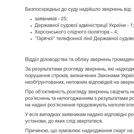
Безпосередньо до суду надійшло звернень від:
заявників - 25;
Державної судової адміністрації України - 1;
Херсонського слідчого ізолятора – 4;
"Гарячої" телефонної лінії Державної судової
Відділ діловодства та обліку звернень громадя
За результатами розгляду звернень, які надход
порушення строків, визначених Законами Україн
необґрунтованих, неповних відповідей на звер
Про об’єктивність розгляду звернень свідчить 
роз’яснень та непогодженням з результатами роз
на надані роз’яснення продовжують наполягати 
У всіх випадках заявникам надано відповідні р
установи, до яких слід звертатися.
Причиною, що зумовлює надходження скарг на д