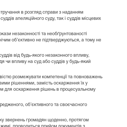
втручання в розгляд справи з наданням
суддів апеляційного суду, так і суддів місцевих
окази незаконності та необґрунтованості
нічим об’єктивно не підтверджуються, а тому не
уддів від будь-якого незаконного впливу,
я чи впливу на суд або суддів у будь-який
вістю розмежувати компетенції та повноважень
вими рішеннями, замість оскарження їх у
ном для оскарження рішень в процесуальному
редженого, об’єктивного та своєчасного
іку звернень громадян щоденно, протягом
ежимі, проводиться прийом документів з