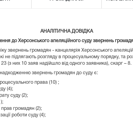
АНАЛІТИЧНА ДОВІДКА
ення до Херсонського апеляційного суду звернень громадян
ліку звернень громадян - канцелярія Херсонського апеляцій
які не підлягають розгляду в процесуальному порядку, та р
23 (з них 10 заяв надійшло від одного заявника), скарг – 8.
надходженню звернень громадян до суду є:
оцесуального права (10) ;
у (4);
ату суду (2);
);
прав громадян (2);
ації роботи суду (4);