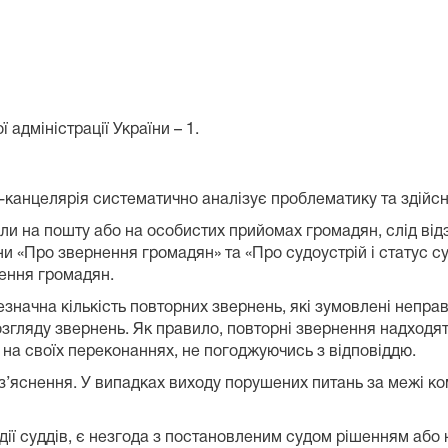
 адміністрації України – 1.
н-канцелярія систематично аналізує проблематику та здійс
или на пошту або на особистих прийомах громадян, слід від
и «Про звернення громадян» та «Про судоустрій і статус с
нення громадян.
незначна кількість повторних звернень, які зумовлені непр
гляду звернень. Як правило, повторні звернення надходять
на своїх переконаннях, не погоджуючись з відповіддю.
оз’яснення. У випадках виходу порушених питань за межі ко
ії суддів, є незгода з постановленим судом рішенням або