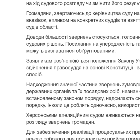
на хід судового розгляду чи змінити його резуль
Громадяни, звертаючись до керівництва суду на
вказівок, впливом на конкретних суддів та взятт
судів області.
Доводи більшості звернень стосуються, головни
судових рішень. Посилання на упередженість та 
можуть визнаватися обґрунтованими.
Заявникам роз’яснюються положення Закону Укра
здійснення правосуддя на основі Конституції і 
спосіб.
Надходження значної частини звернень зумовл
державних органів та їх посадових осіб, незна
встановленому законом порядку, надсилають ск
порядку. Інколи це роблять одночасно, викорис
Херсонським апеляційним судом вживаються нео
розгляду звернень громадян.
Для забезпечення реалізації процесуальних пра
всього робочого дня проводиться прийом громад