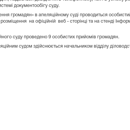
стемі документообігу суду.
ення громадян» в апеляційному суді проводиться особисти
розміщення на офіційній веб - сторінці та на стенді Інфо
йного суду проведено 9 особистих прийомів громадян.
яційним судом здійснюється начальником відділу діловодст
дства та
- канцелярія Д.В. Дуб