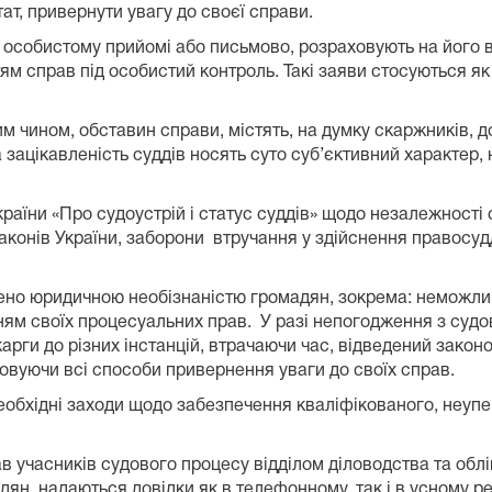
тат, привернути увагу до своєї справи.
 особистому прийомі або письмово, розраховують на його 
ям справ під особистий контроль. Такі заяви стосуються як 
м чином, обставин справи, містять, на думку скаржників, д
зацікавленість суддів носять суто суб’єктивний характер, 
їни «Про судоустрій і статус суддів» щодо незалежності с
законів України, заборони втручання у здійснення правосудд
ено юридичною необізнаністю громадян, зокрема: неможли
нням своїх процесуальних прав. У разі непогодження з судо
арги до різних інстанцій, втрачаючи час, відведений зако
товуючи всі способи привернення уваги до своїх справ.
бхідні заходи щодо забезпечення кваліфікованого, неупе
в учасників судового процесу відділом діловодства та обл
ян, надаються довідки як в телефонному, так і в усному р