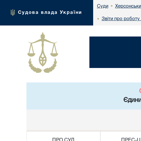
Херсонськи
Суди
•
Судова влада України
Звіти про роботу
•
Єдини
ПРО СУД
ПРЕС-Ц