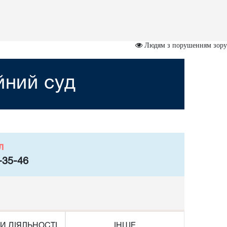
Людям з порушенням зору
йний суд
л
-35-46
И ДІЯЛЬНОСТІ
ІНШЕ