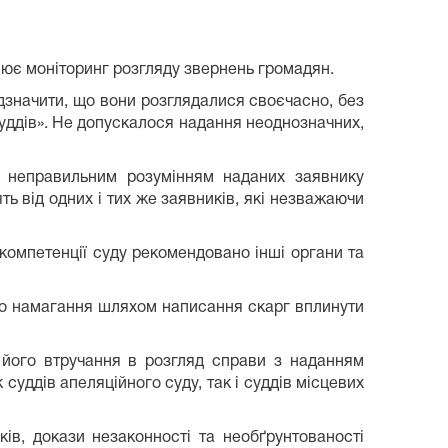
нює моніторинг розгляду звернень громадян.
ідзначити, що вони розглядалися своєчасно, без
суддів». Не допускалося надання неоднозначних,
ні неправильним розумінням наданих заявнику
ь від одних і тих же заявників, які незважаючи
компетенції суду рекомендовано інші органи та
бо намагання шляхом написання скарг вплинути
 його втручання в розгляд справи з наданням
 суддів апеляційного суду, так і суддів місцевих
ів, докази незаконності та необґрунтованості