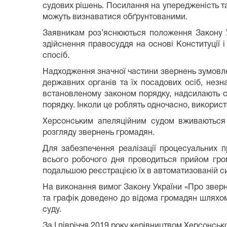
судових рішень. Посилання на упередженість та 
можуть визнаватися обґрунтованими.
Заявникам роз’яснюються положення Закону Ук
здійснення правосуддя на основі Конституції 
спосіб.
Надходження значної частини звернень зумовл
державних органів та їх посадових осіб, нез
встановленому законом порядку, надсилають с
порядку. Інколи це роблять одночасно, викорис
Херсонським апеляційним судом вживаються н
розгляду звернень громадян.
Для забезпечення реалізації процесуальних п
всього робочого дня проводиться прийом гром
подальшою реєстрацією їх в автоматизованій си
На виконання вимог Закону України «Про звер
та графік доведено до відома громадян шляхом
суду.
За І півріччя 2019 року керівництвом Херсонсь