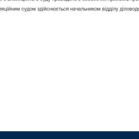
яційним судом здійснюється начальником відділу діловодс
ва та обліку
адян- канцелярія Д