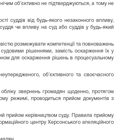
 нічим об’єктивно не підтверджуються, а тому не
ті суддів від будь-якого незаконного впливу,
суддя чи впливу на суд або суддів у будь-який
вістю розмежувати компетенції та повноважень
 судовими рішеннями, замість оскарження їх у
коном для оскарження рішень в процесуальному
неупередженого, об’єктивного та своєчасного
а обліку звернень громадян щоденно, протягом
ному режимі, проводиться прийом документів з
ий прийом керівництвом суду. Правила прийому
формаційного центру Херсонського апеляційного
омадян.