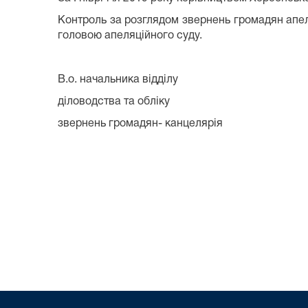
Контроль за розглядом звернень громадян апел
головою апеляційного суду.
В.о. начальника відділу
діловодст
звернень гром