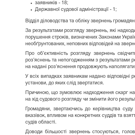
заявників - 18;
Державної судової адміністрації - 1;
Відділ діловодства та обліку звернень громадя
За результатами розгляду звернень, які надход
порушення строків, визначених Законами Україн
необґрунтованих, неповних відповідей на звер
Про об’єктивність розгляду звернень свідчи
роз’яснень та непогодженням з результатами ро
на надані роз’яснення продовжують наполягати 
У всіх випадках заявникам надано відповідні 
установи, до яких слід звертатися.
Причиною, що зумовлює надходження скарг на 
на хід судового розгляду чи змінити його резуль
Громадяни, звертаючись до керівництва суду
вказівок, впливом на конкретних суддів та взятт
судів області.
Доводи більшості звернень стосуються, голов