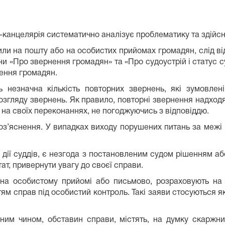
н-канцелярія систематично аналізує проблематику та здійс
или на пошту або на особистих прийомах громадян, слід в
и «Про звернення громадян» та «Про судоустрій і статус 
нення громадян.
ть незначна кількість повторних звернень, які зумовле
згляду звернень. Як правило, повторні звернення надходят
на своїх переконаннях, не погоджуючись з відповіддю.
роз’яснення. У випадках виходу порушених питань за межі 
дії суддів, є незгода з постановленим судом рішенням а
тат, привернути увагу до своєї справи.
 на особистому прийомі або письмово, розраховують на
ям справ під особистий контроль. Такі заяви стосуються як
ним чином, обставин справи, містять, на думку скаржник