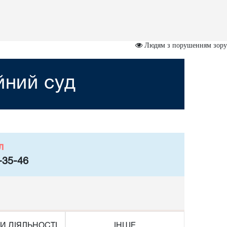
Людям з порушенням зору
йний суд
л
-35-46
И ДІЯЛЬНОСТІ
ІНШЕ