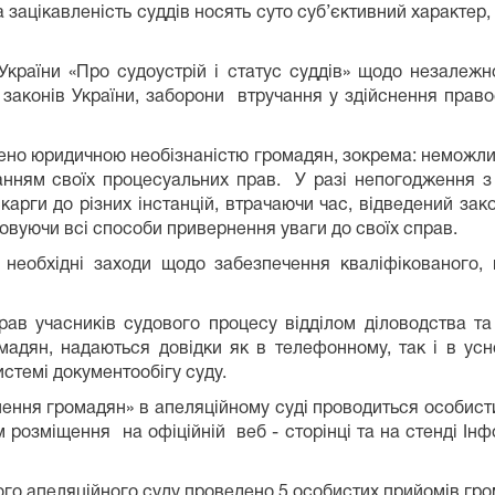
зацікавленість суддів носять суто суб’єктивний характер,
раїни «Про судоустрій і статус суддів» щодо незалежнос
і законів України, заборони втручання у здійснення право
ено юридичною необізнаністю громадян, зокрема: неможли
нанням своїх процесуальних прав. У разі непогодження з
карги до різних інстанцій, втрачаючи час, відведений за
товуючи всі способи привернення уваги до своїх справ.
еобхідні заходи щодо забезпечення кваліфікованого, 
рав учасників судового процесу відділом діловодства т
адян, надаються довідки як в телефонному, так і в ус
стемі документообігу суду.
нення громадян» в апеляційному суді проводиться особист
 розміщення на офіційній веб - сторінці та на стенді Ін
кого апеляційного суду проведено 5 особистих прийомів гр