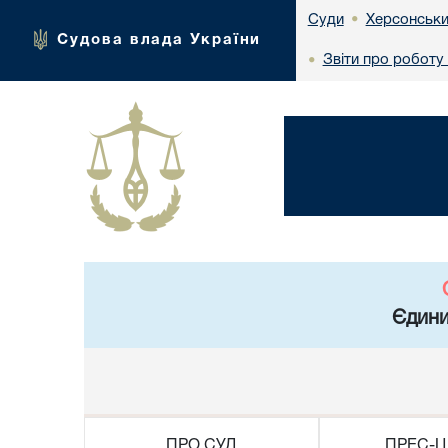
Херсонськи
Суди
•
Судова влада України
Звіти про роботу
•
Єдини
ПРО СУД
ПРЕС-Ц