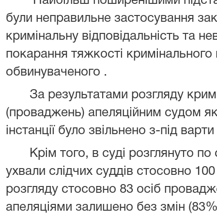
Найбільш поширенішими підстав
були неправильне застосування зак
кримінальну відповідальність та не
покарання тяжкості кримінального
обвинуваченого .
За результатами розгляду кримі
(проваджень) апеляційним судом як
інстанції було звільнено з-під варти
Крім того, в суді розглянуто по с
ухвали слідчих суддів стосовно 100
розгляду стосовно 83 осіб провадж
апеляціями залишено без змін (83% 