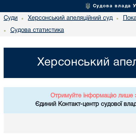
Судова влада 
Суди
Херсонський апеляційний суд
Пока
•
•
Судова статистика
•
Херсонський апел
Отримуйте інформацію лише 
Єдиний Контакт-центр судової влад