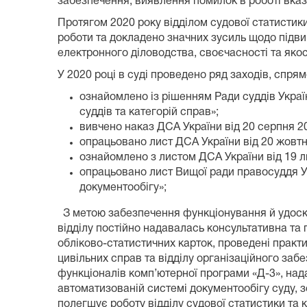
забезпечення, виявлення помилок в роботі вказ
Протягом 2020 року відділом судової статистики
роботи та докладено значних зусиль щодо підвищ
електронного діловодства, своєчасності та якос
У 2020 році в суді проведено ряд заходів, спря
ознайомлено із рішенням Ради суддів Украї
суддів та категорій справ»;
вивчено наказ ДСА України від 20 серпня 2
опрацьовано лист ДСА України від 20 жовтн
ознайомлено з листом ДСА України від 19 л
опрацьовано лист Вищої ради правосуддя Ук
документообігу»;
З метою забезпечення функціонування й удоскон
відділу постійно надавалась консультативна та
обліково-статистичних карток, проведені практ
цивільних справ та відділу організаційного заб
функціоналів комп’ютерної програми «Д-3», над
автоматизованій системі документообігу суду, 
полегшує роботу відділу судової статистики та ко