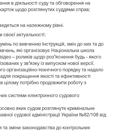
ання в діяльності суду та обговорення на
карток щодо розглянутих суддями справ;
ведеться на належному рівні.
 своєї актуальності:
інь по вивченню Інструкцій, змін до них та до
авчань, які організовує Національна школа
відео – роликів щодо роз
’
яснення будь - якого
ізованих у зв
’
язку із випуском нової версії.
о організаційно-технічного порядку та надало
задля покращення якості та ефективності
і в цілому потрібно продовжити роботу з
аних системи електронного судового
осовно яких судом розглянуте кримінальне
вної судової адміністрації України №82/108 від
я та зміни законодавства до контрольних