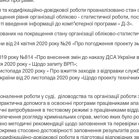
аної програми.
 та кодифікаційно-довідкової роботи проаналізовано стан о
ення рівня організації обліково - статистичної роботи, пос
ті введення інформації до комп
’
ютерної програми « Д-3».
мованих на покращення стану організації обліково-статисти
ни від 24 квітня 2020 року №26 «Про погодження проекту зм
019 року №814 «Про внесення змін до наказу ДСА України в
я 2020 року « Щодо запиту ВРП»;
истопада 2020 року « Про вжиття заходів з відправки служб
раїни від 20 листопада 2020 року «Щодо проекту технічни
алення роботи у суді, діловодства та організації роботи 
 практична допомога в освоєнні програми працівниками апа
ичні випробування в тестовому режимі з працівниками відді
езпечення розгляду кримінальних справ, метою яких було р
ано методичні рекомендації щодо заповнення та перевірки 
зокрема стосовно достовірності заповнення результатів р
дифікаційно-довідкової роботи в підготовці відповідних звіт