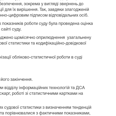
езпечення, зокрема у вигляді звернень до
ї для їх вирішення. Так, завдяки злагодженій
ронно-цифровим підписом відповідальних осіб.
х показників роботи суду була проведена оцінка
сайті суду.
оваджено щомісячно оприлюднення узагальнену
вої статистики та кодифікаційно-довідкової
ації обліково-статистичної роботи в суді
 його закінчення.
ми відділу інформаційних технологій та ДСА
скарг, роботі зі статистичними картками на
их судової статистики з визначенням тенденцій
 та порівнювалися з фактичними показниками,