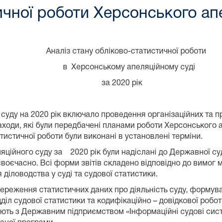
ичної роботи Херсонського ап
Аналіз стану обліково-статистичної роботи
в Херсонському апеляційному суді
за 2020 рік
суду на 2020 рік включало проведення організаційних та 
 заходи, які були передбачені планами роботи Херсонського
тистичної роботи були виконані в установлені терміни.
яційного суду за 2020 рік були надіслані до Державної суд
своєчасно. Всі форми звітів складено відповідно до вимог
 діловодства у суді та судової статистики.
ереження статистичних даних про діяльність суду, формуван
іл судової статистики та кодифікаційно – довідкової роботи
ацюють з Державним підприємством «Інформаційні судові с