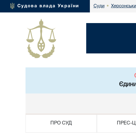
Херсонськи
Судова влада України
Суди
•
Єдини
ПРО СУД
ПРЕС-Ц