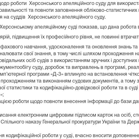
 щодо роботи Херсонського апеляційного суду для використ
равильності та повноти заповнення обліково-статистичних 
я на суддів Херсонського апеляційного суду.
 Херсонському апеляційному суді показав, що дана робота 
ій, підвищення їх професійного рівня, не повинні втрачати
фахового навчання, удосконалення та оновлення знань та ум
оналювати свої знання, в тому числі шляхом проходження н
овідальних осіб судів з використанням зручних і доступних 
ументообігу суду, доробок та виправлень в програмі, реал
п’ютерної програми «Д-3» вплинуло на встановлення чітког
а проходженням та виконанням судових документів, а тому 
вої статистики та кодифікаційно-довідкової роботи та в суд
»;
ацією роботи щодо повноти внесення інформації до бази д
писання електронним цифровим підписом карток на осіб, ст
пільного наказу Генеральної прокуратури України та Держа
я кодифікаційної роботи у суді, вчасно вносити доповненн