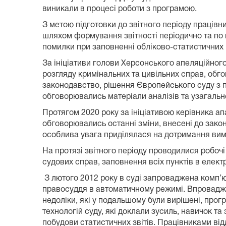
виникали в процесі роботи з програмою.
З метою підготовки до звітного періоду працівн
шляхом формування звітності періодично та по к
помилки при заповненні обліково-статистичних 
За ініціативи голови Херсонського апеляційног
розгляду кримінальних та цивільних справ, обг
законодавство, рішення Європейського суду з п
обговорювались матеріали аналізів та узагальн
Протягом 2020 року за ініціативою керівника ап
обговорювались останні зміни, внесені до зако
особлива увага приділялася на дотримання ви
На протязі звітного періоду проводилися робоч
судових справ, заповнення всіх пунктів в елект
З лютого 2012 року в суді запроваджена комп’ю
правосуддя в автоматичному режимі. Впровадже
недоліки, які у подальшому були вирішені, про
технологій суду, які доклали зусиль, навичок т
побудови статистичних звітів. Працівниками від