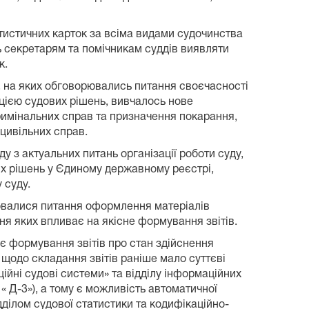
атистичних карток за всіма видами судочинства
ть секретарям та помічникам суддів виявляти
рік.
, на яких обговорювались питання своєчасності
цією судових рішень, вивчалось нове
римінальних справ та призначення покарання,
цивільних справ.
у з актуальних питань організації роботи суду,
их рішень у Єдиному державному реєстрі,
у суду.
рювалися питання оформлення матеріалів
ння яких впливає на якісне формування звітів.
є формування звітів про стан здійснення
одо складання звітів раніше мало суттєві
йні судові системи» та відділу інформаційних
« Д-3»), а тому є можливість автоматичної
дділом судової статистики та кодифікаційно-