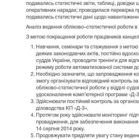
подавались статистичні звіти, таблиці, довідки
оперативних нарадах; проводилася перевірка п
подавались статистичні дані щодо навантаженн
Аналіз ведення обліково–статистичної роботи в
З метою покращення роботи працівників канцеляр
Навчання, семінари та стажування з метою 
деяких законодавчих актів, постійно вдоск
суддів України, проводити тренінги для відп
режиму роботи автоматизованої системи док
Необхідно зазначити, що запровадження ком
змогу організувати відповідний контроль з
обліково-статистичної роботи у відділі судо
удосконалення комп’ютерної програми «Д-3
Здійснювати постійний контроль за організ
діловодства КП «Д-3».
Протягом року здійснювати моніторинг під
провадження, для забезпечення виконання С
14 серпня 2014 року.
Продовжувати приділяти увагу стану веденн