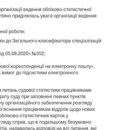
рганізації ведення обліково-статистичної
тійно приділялась увага організації ведення
чної роботи:
ін до Загального класифікатора спеціалізацій
ід 05.08.2020» №352;
ової кореспонденції на електронну пошту».
х вимог до підсистеми електронного
з питань судової статистики працівниками
рату суду при заповнені певних пунктів
лу організаційного забезпечення розгляду
оз’яснення працівникам відділів щодо нових
обліково-статистичних карток у
озгляду справ, що в подальшому безумовно
ів, надавались відповіді на всі питання, які