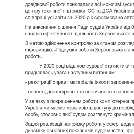
довідкової роботи прикладали всі можливі зус
центру технічної підтримки ІСС та ДСА України 
співпраці усі звіти за 2020 рік сформовано авт
На виконання рішення Ради суддів України від 
і аналіз ефективності діяльності Херсонського а
З метою здійснення контролю за станом розгл
інформацію. «Підсумки роботи Херсонського апе
роботи.
У 2020 році відділом судової статистики та ко
приділялась увага наступним питанням:
- реєстрації справ і матеріалів (якості заповне
- повноті, достовірності та своєчасності заповн
У зв’язку з покращенням роботи комп’ютерної пр
України ми маємо можливість доступу до необхід
особу, стосовно якої судом розглянуто кримінал
Задля реалізації напрямку роботи у сфері веде
динаміки основних показників судочинства; фо