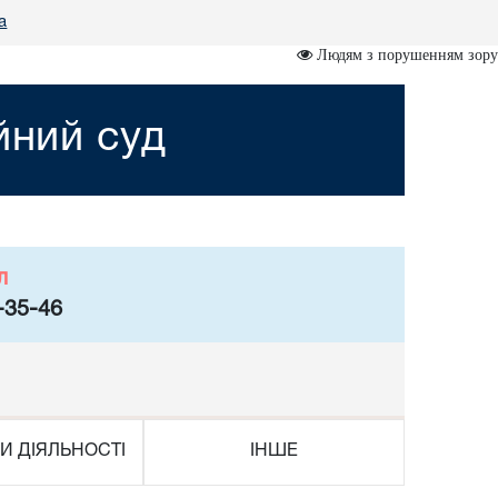
а
Людям з порушенням зору
йний суд
л
-35-46
И ДІЯЛЬНОСТІ
ІНШЕ