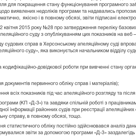
илля для покращення стану функціонування програмного заб
щодо виявлених недоліків програми та надавались пропозиці
оматично, якісно і в повному обсязі, звіти підписані елект
02 квітня 2015 року №28 про затвердження переліку базови
пеляційного суду з опублікуванням цих показників на веб – 
яду судових справ в Херсонському апеляційному суді впр
ляційного суду», яка виконується начальником відділу судо
дифікаційно-довідкової роботи при вивченні стану організ
ння документів первинного обліку справ і матеріалів);
ення всіх показників під час апеляційного розгляду та після
ограми (КП «Д-3») та завдяки спільній роботі з працівника
ної інформації районних судів при реєстрації апеляційних 
ьну справу, в повному обсязі, тощо.
ння статистичного обліку постійно здійснювався аналіз дан
рмувалися звіти за допомогою програми «Д-3» заздалегідь