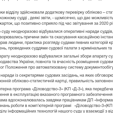
ики відділу здійснювали додаткову перевірку обліково – ст
ожному судді , деякі звіти, - щомісячно, що дає можливіс
карток, що позитивно сприяло під час звітування за 2020 
о суду неодноразово відбувалися оперативні наради суддів
оворювались причини змін та скасування касаційною інстан
рав людини, практика розгляду судами певних категорій к
ень, проведених суддями судової палати з кримінальних та 
арату неодноразово відбувалися загальні збори апарату суд
нодавства України, повнота та вчасність розміщення судов
мог Положення про автоматизовану систему документообіг
і наради із секретарями судових засідань, на яких обгово
ронній обліково-статистичній картці, правильність заповне
терна програма «Діловодство-3» (КП «Д-3»), яка передбача
ння в експлуатацію вказаного програмного забезпечення щ
грама вдосконалювалась завдяки працівникам ДП «Інформаці
а знань роботи в комп’ютерній програмі «Діловодство-3»(КП 
ділу інформаційних технологій нашого суду у взаємодії з ві