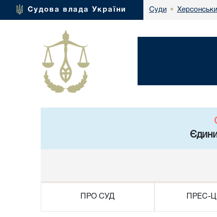
Херсонськи
Судова влада України
Суди
•
Єдини
ПРО СУД
ПРЕС-Ц