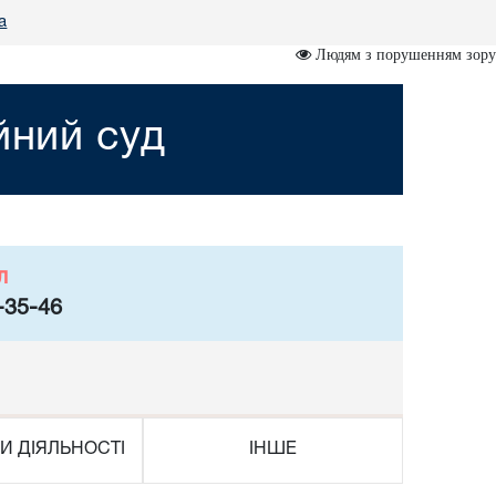
а
Людям з порушенням зору
йний суд
л
-35-46
И ДІЯЛЬНОСТІ
ІНШЕ