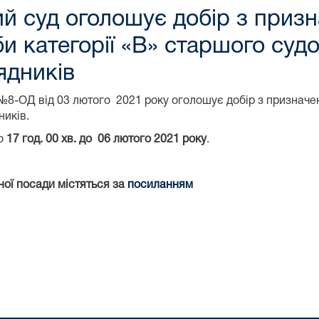
й суд оголошує добір з призн
и категорії «В» старшого суд
ядників
 №8-ОД від 03 лютого
2021 року оголошує добір з призначе
ників.
до
17 год. 00 хв. до 06 лютого 2021 року
.
ної посади містяться за
посиланням