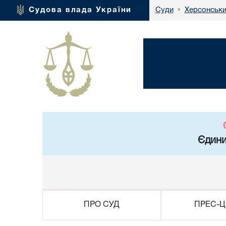
Херсонськи
Судова влада України
Суди
•
Єдини
ПРО СУД
ПРЕС-Ц