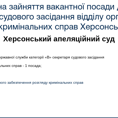
а зайняття вакантної посади
судового засідання відділу ор
кримінальних справ Херсонськ
Херсонський апеляційний суд
жавної служби категорії «В» секретаря судового засідання
альних справ - 1 посада;
йного забезпечення розгляду кримінальних справ