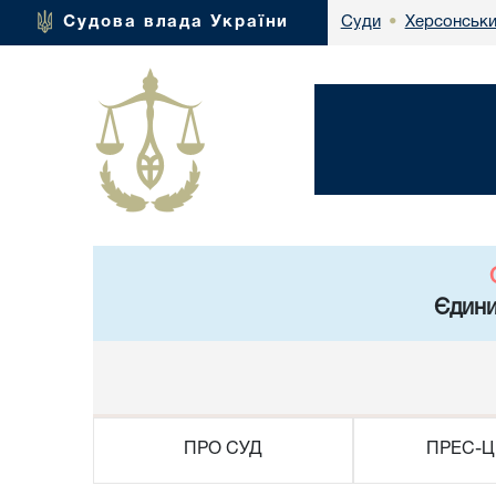
Херсонськи
Судова влада України
Суди
•
Єдини
ПРО СУД
ПРЕС-Ц