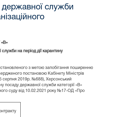
у державної служби
анізаційного
 «В»
служби на період дії карантину
 установленого з метою запобігання поширенню
твердженого постановою Кабінету Міністрів
05 серпня 2019р. №688), Херсонський
ну посаду державної служби категорії «В»
ного суду від 10.02.2021 року №17-ОД «Про
онтракту