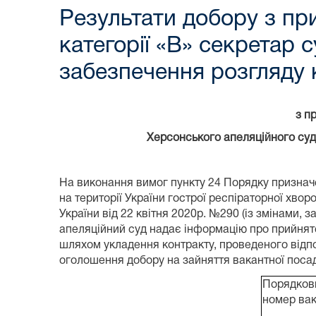
Результати добору з пр
категорії «В» секретар с
забезпечення розгляду 
з п
Херсонського апеляційного суд
На виконання вимог пункту 24 Порядку признач
на території України гострої респіраторної хв
України від 22 квітня 2020р. №290 (із змінами,
апеляційний суд надає інформацію про прийняте
шляхом укладення контракту, проведеного відпо
оголошення добору на зайняття вакантної посади
Порядков
номер вак