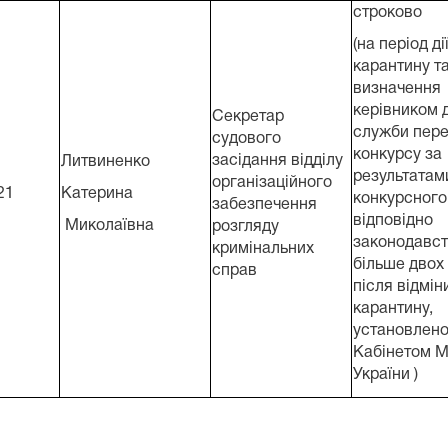
cтроково
(на період ді
карантину та
визначення
керівником 
Секретар
служби пер
судового
конкурсу за
засідання відділу
Литвиненко
результатам
організаційного
21
Катерина
конкурсного
забезпечення
відповідно
Миколаївна
розгляду
законодавст
кримінальних
більше двох 
справ
після відмін
карантину,
установлено
Кабінетом Мі
України )