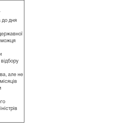
ї
 до дня
державної
еможця
и
 відбору
ва, але не
місяців
и
го
ністрів