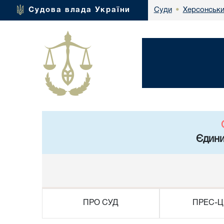
Херсонськи
Судова влада України
Суди
•
Єдини
ПРО СУД
ПРЕС-Ц