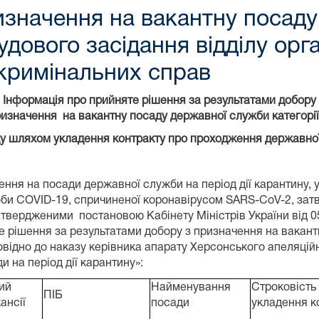
изначення на вакантну посад
удового засідання відділу орг
кримінальних справ
Інформація про прийняте рішення за результатами добору
ризначення на вакантну посаду державної служби категорії
у шляхом укладення контракту про проходження державної 
ення на посади державної служби на період дії карантину,
ороби COVID-19, спричиненої коронавірусом SARS-CoV-2, за
 затвердженими постановою Кабінету Міністрів України від 
 рішення за результатами добору з призначення на вакант
відно до наказу керівника апарату Херсонського апеляцій
 на період дії карантину»:
ий
Найменування
Строковість
ПІБ
ансії
посади
укладення к