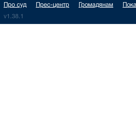
Про суд
Прес-центр
Громадянам
Пока
v1.38.1