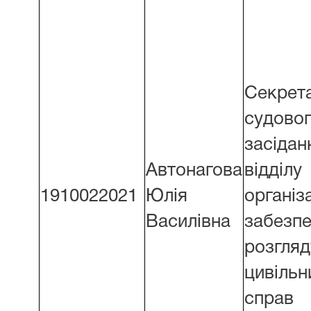
Секрет
судово
засідан
Автонагова
відділу
1910022021
Юлія
організ
Василівна
забезп
розгля
цивільн
справ