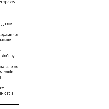
онтракту
ї
 до дня
державної
еможця
и
 відбору
ва, але не
місяців
и
го
ністрів