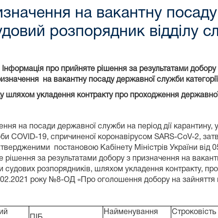
изначення на вакантну посад
судовий розпорядник відділу 
Інформація про прийняте рішення за результатами добору
ризначення на вакантну посаду державної служби категорії
у шляхом укладення контракту про проходження державної 
ення на посади державної служби на період дії карантину,
ороби COVID-19, спричиненої коронавірусом SARS-CoV-2, за
 затвердженими постановою Кабінету Міністрів України від 
 рішення за результатами добору з призначення на вакантн
 судових розпорядників, шляхом укладення контракту, про
.02.2021 року №8-ОД «Про оголошення добору на зайняття ва
ий
Найменування
Строковість
ПІБ