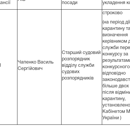
ансії
посади
укладення к
cтроково
(на період ді
карантину та
визначення
керівником 
служби пер
Старший судовий
конкурсу за
розпорядник
результатам
Чапенко Василь
1
відділу служби
конкурсного
Сергійович
судових
відповідно
розпорядників
законодавст
більше двох 
після відмін
карантину,
установлено
Кабінетом Мі
України )