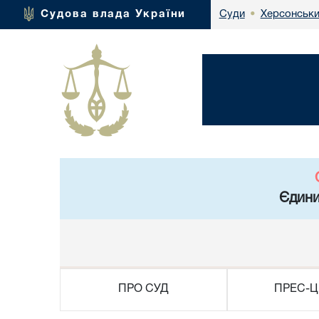
Херсонськи
Судова влада України
Суди
•
Єдини
ПРО СУД
ПРЕС-Ц