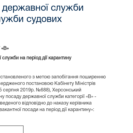
у державної служби
служби судових
 «В»
служби на період дії карантину
 установленого з метою запобігання поширенню
твердженого постановою Кабінету Міністрів
05 серпня 2019р. №688), Херсонський
у посаду державної служби категорії «В» -
веденого відповідно до наказу керівника
кантної посади на період дії карантину»: