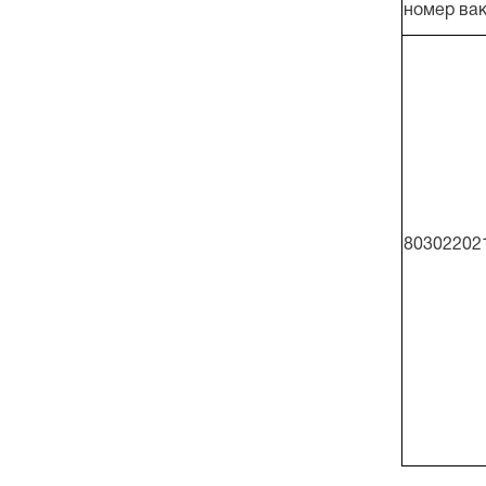
номер вак
80302202