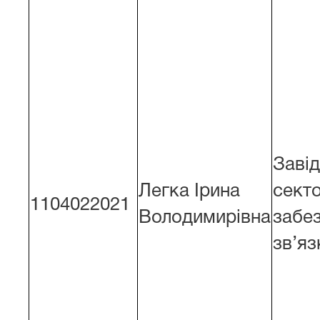
Заві
Легка Ірина
секто
1104022021
Володимирівна
забе
зв’яз