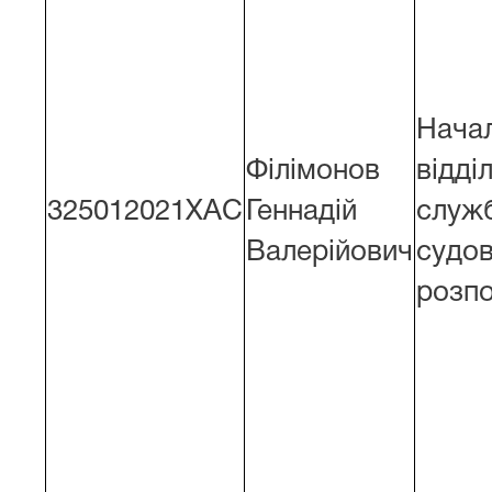
Нача
Філімонов
відді
325012021ХАС
Геннадій
служ
Валерійович
судо
розпо