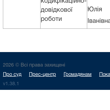
кодифікаційно-
Юлія
довідкової
роботи
Іванівн
2026 © Всі права захищені
Про суд
Прес-центр
Громадянам
Пока
v1.38.1