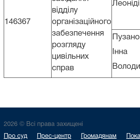
Леонід
відділу
146367
організаційного
забезпечення
Пузано
розгляду
Інна
цивільних
Володи
справ
2026 © Всі права захищені
Про суд
Прес-центр
Громадянам
Пока