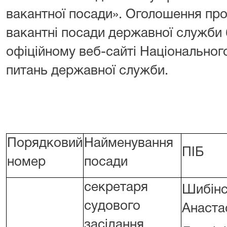
вакантної посади». Оголошення пр
вакантні посади державної служби
офіційному веб-сайті Національного
питань державної служби.
Порядковий
Найменування
ПІБ
номер
посади
секретаря
Шибінс
судового
Анаста
засідання