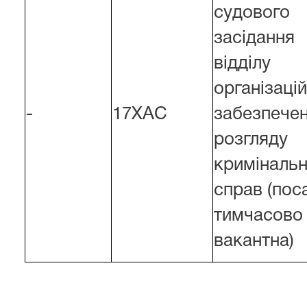
судового
засідання
відділу
організаці
-
17ХАС
забезпече
розгляду
криміналь
справ (пос
тимчасово
вакантна)