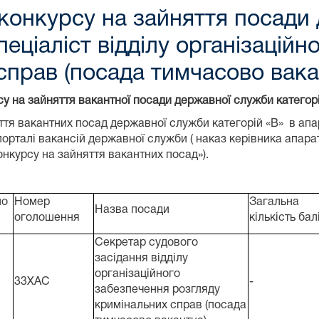
конкурсу на зайняття посади
пеціаліст відділу організацій
справ (посада тимчасово вака
су
на зайняття вакантної посади державної служби категорі
тя вакантних посад державної служби категорій «В» в апа
рталі вакансій державної служби ( наказ керівника апарат
курсу на зайняття вакантних посад»).
по
Номер
Загальна
Назва посади
оголошення
кількість бал
Секретар судового
засідання відділу
організаційного
33ХАС
-
забезпечення розгляду
кримінальних справ (посада