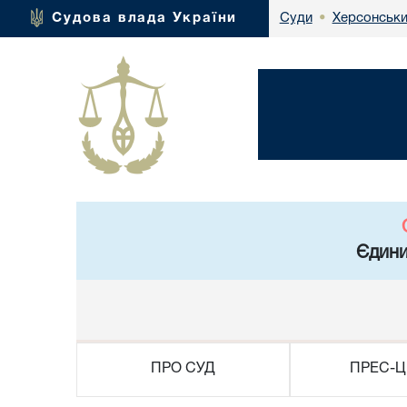
Херсонськи
Судова влада України
Суди
•
Єдини
ПРО СУД
ПРЕС-Ц