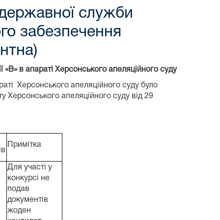
 державної служби
ного забезпечення
нтна)
ї «В» в апараті Херсонського апеляційного суду
раті Херсонського апеляційного суду було
у Херсонського апеляційного суду від 29
Примітка
ів
Для участі у
конкурсі не
подав
документів
жоден