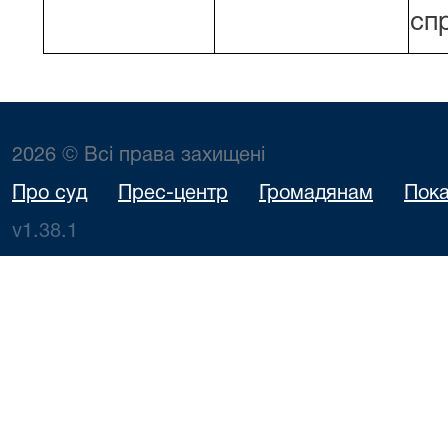
сп
2026 © Всі права захищені
Про суд
Прес-центр
Громадянам
Пока
v1.38.1