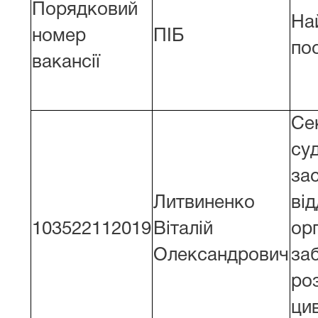
Порядковий
На
номер
ПІБ
по
вакансії
Се
су
за
Литвиненко
від
103522112019
Віталій
орг
Олександрович
за
ро
ци