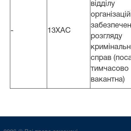
відділу
організаці
забезпече
-
13ХАС
розгляду
кримінальн
справ (пос
тимчасово
вакантна)