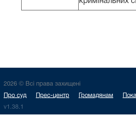
кримінальних 
2026 © Всі права захищені
Про суд
Прес-центр
Громадянам
Пока
v1.38.1