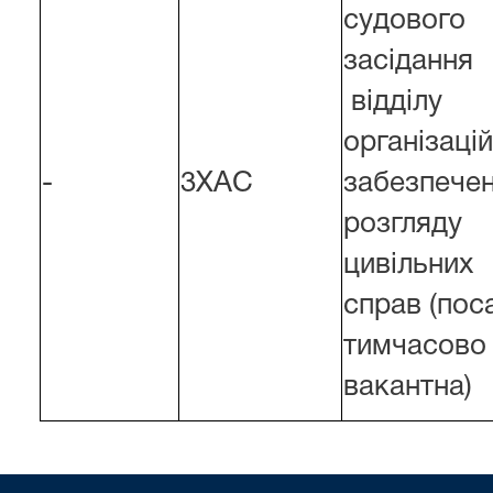
судового
засідання
відділу
організаці
-
3ХАС
забезпече
розгляду
цивільних
справ (пос
тимчасово
вакантна)