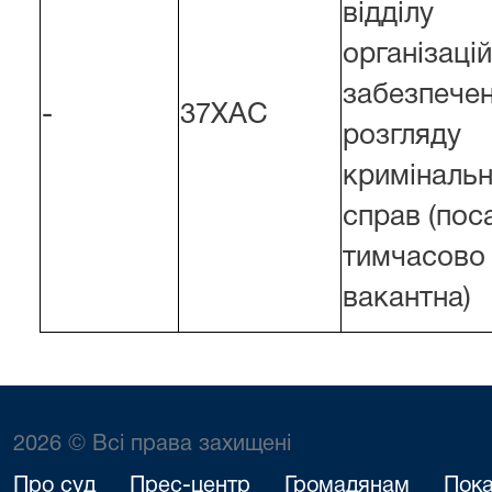
відділу
організаці
забезпече
-
37ХАС
розгляду
криміналь
справ (пос
тимчасово
вакантна)
2026 © Всі права захищені
Про суд
Прес-центр
Громадянам
Пока