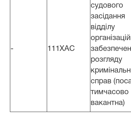
судового
засідання
відділу
організаці
-
111ХАС
забезпече
розгляду
кримінальн
справ (пос
тимчасово
вакантна)