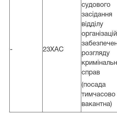
судового
засідання
відділу
організаці
забезпече
-
23ХАС
розгляду
криміналь
справ
(посада
тимчасово
вакантна)