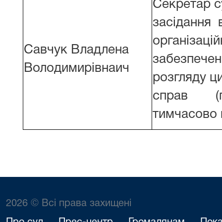
Секретар с
засідання в
організацій
Савчук Владлена
забезпечен
Володимирівнаич
розгляду ц
справ (п
тимчасово 
2026 © Всі права захищені